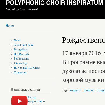
POLYPHONIC CHOIR INSPIRATUM
Sacred and secular music
Home
You are here
Рождественс
News
About our Choir
Fotogallery
17 января 2016 
Our Records
Publications
В программе вы
Interesting
How to get into Choir
духовные песноп
Contact us
хоровой музыки
Наши видеозаписи
Tags:
концерт
Щапово
рожде
Наши
видеозаписи