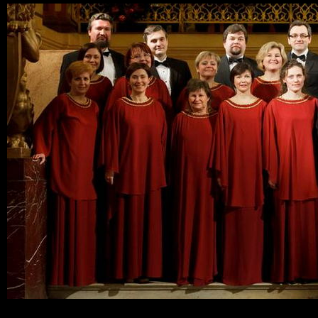
Ski
mai
con