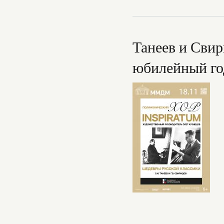
Танеев и Свир
юбилейный го