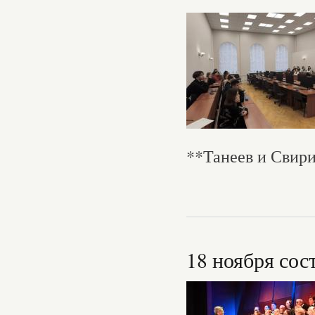
**Танеев и Свир
18 ноября сос