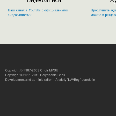
Наш канал в Youtube с официальными
Прослушать ауди
видеозаписями
можно в раздел
Copyright © 1987-2003 Choir MPSU
Copyright © 2011-2012 Polyphonic Choir
Development and administration - Anatoly "LAVBoy" Lepekhin