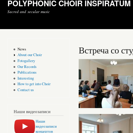
POLYPHONIC CHOIR INSPIRATUM
Sacred and secular music
Встреча со с
News
About our Choir
Fotogallery
Our Records
Publications
Interesting
How to get into Choir
Contact us
Наши видеозаписи
Наши
видеозаписи
концертов