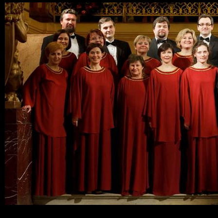
Ski
mai
con