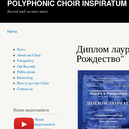
POLYPHONIC CHOIR INSPIRATUM
Sacred and secular music
Home
You are here
Диплом лаур
News
Рождество"
About our Choir
Fotogallery
Our Records
Publications
Interesting
How to get into Choir
Contact us
Наши видеозаписи
Наши
видеозаписи