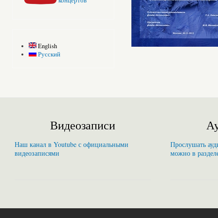
концертов
English
Русский
Видеозаписи
Ау
Наш канал в Youtube с официальными
Прослушать ауди
видеозаписями
можно в раздел