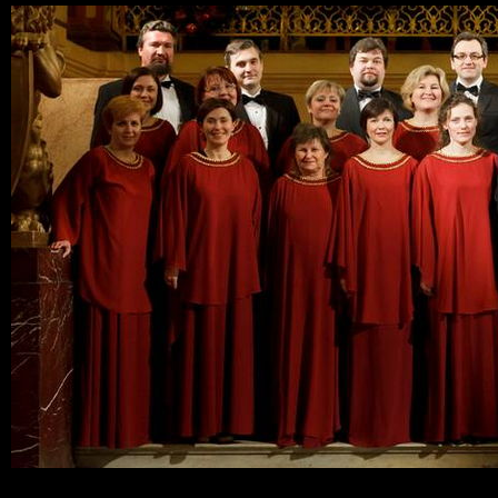
Ski
mai
con