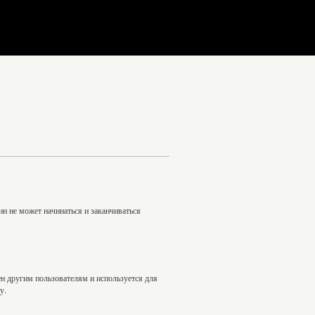
н не может начинаться и заканчиваться
ен другим пользователям и используется для
у.