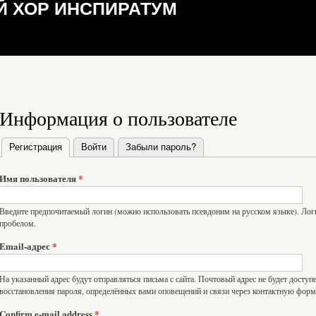
 ХОР ИНСПИРАТУМ
Информация о пользователе
Регистрация
(активная вкладка)
Войти
Забыли пароль?
Главные вкладки
Имя пользователя
*
Введите предпочитаемый логин (можно использовать псевдоним на русском языке). Логи
пробелом.
Email-адрес
*
На указанный адрес будут отправляться письма с сайта. Почтовый адрес не будет доступ
восстановления пароля, определённых вами оповещений и связи через контактную форм
Confirm e-mail address
*