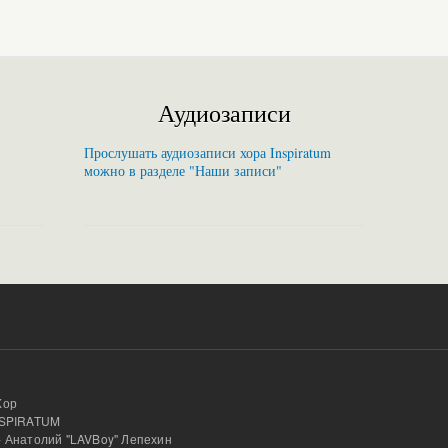
Аудиозаписи
Прослушать аудиозаписи хора Inspiratum
можно в разделе "Наши записи"
Хор
INSPIRATUM
- Анатолий "LAVBoy" Лепехин