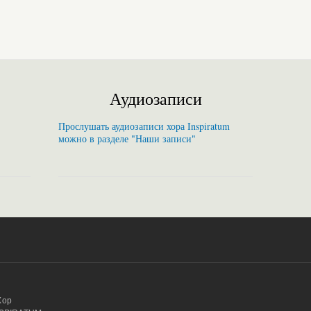
Аудиозаписи
Прослушать аудиозаписи хора Inspiratum
можно в разделе "Наши записи"
Хор