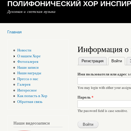
ПОЛИФОНИЧЕСКИЙ ХОР ИНСПИ
Духовная и светская музыка
Главная
Вы здесь
Информация о 
Новости
О нашем Хоре
Регистрация
Войти
(акт
Фотогалерея
Главные вкладки
Наши записи
Наши награды
Имя пользователя или адрес 
Пресса о нас
Галерея
You may login with either your assign
Интересное
Как попасть в Хор
Пароль
*
Обратная связь
The password field is case sensitive.
Наши видеозаписи