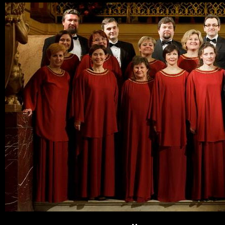
Пер
ос
со