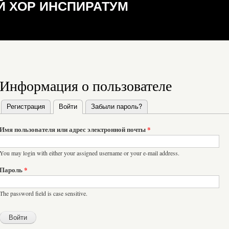
 ХОР ИНСПИРАТУМ
Информация о пользователе
Регистрация
Войти
(активная вкладка)
Забыли пароль?
Главные вкладки
Имя пользователя или адрес электронной почты
*
You may login with either your assigned username or your e-mail address.
Пароль
*
The password field is case sensitive.