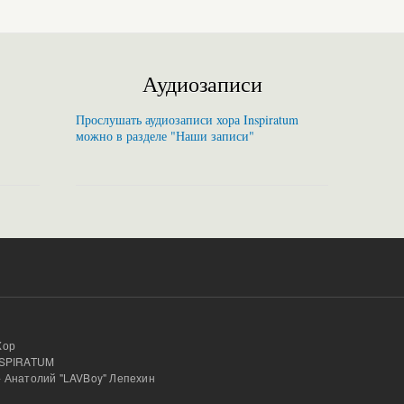
Аудиозаписи
Прослушать аудиозаписи хора Inspiratum
можно в разделе "Наши записи"
Хор
INSPIRATUM
- Анатолий "LAVBoy" Лепехин