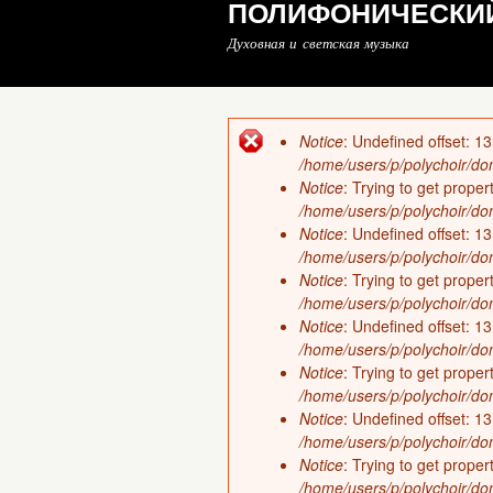
ПОЛИФОНИЧЕСКИЙ
Духовная и светская музыка
Notice
: Undefined offset: 
Сообщение об ошибке
/home/users/p/polychoir/dom
Notice
: Trying to get prope
/home/users/p/polychoir/dom
Notice
: Undefined offset: 
/home/users/p/polychoir/dom
Notice
: Trying to get prope
/home/users/p/polychoir/dom
Notice
: Undefined offset: 
/home/users/p/polychoir/dom
Notice
: Trying to get prope
/home/users/p/polychoir/dom
Notice
: Undefined offset: 
/home/users/p/polychoir/dom
Notice
: Trying to get prope
/home/users/p/polychoir/dom