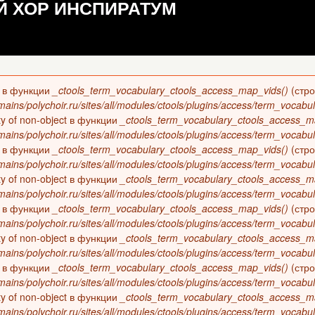
 ХОР ИНСПИРАТУМ
13 в функции
_ctools_term_vocabulary_ctools_access_map_vids()
(стр
ains/polychoir.ru/sites/all/modules/ctools/plugins/access/term_vocabul
rty of non-object в функции
_ctools_term_vocabulary_ctools_access_m
ains/polychoir.ru/sites/all/modules/ctools/plugins/access/term_vocabul
13 в функции
_ctools_term_vocabulary_ctools_access_map_vids()
(стр
ains/polychoir.ru/sites/all/modules/ctools/plugins/access/term_vocabul
rty of non-object в функции
_ctools_term_vocabulary_ctools_access_m
ains/polychoir.ru/sites/all/modules/ctools/plugins/access/term_vocabul
13 в функции
_ctools_term_vocabulary_ctools_access_map_vids()
(стр
ains/polychoir.ru/sites/all/modules/ctools/plugins/access/term_vocabul
rty of non-object в функции
_ctools_term_vocabulary_ctools_access_m
ains/polychoir.ru/sites/all/modules/ctools/plugins/access/term_vocabul
13 в функции
_ctools_term_vocabulary_ctools_access_map_vids()
(стр
ains/polychoir.ru/sites/all/modules/ctools/plugins/access/term_vocabul
rty of non-object в функции
_ctools_term_vocabulary_ctools_access_m
ains/polychoir.ru/sites/all/modules/ctools/plugins/access/term_vocabul