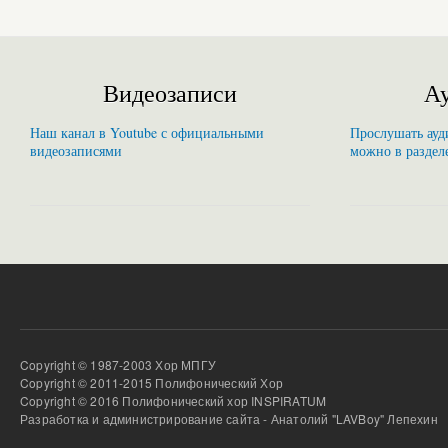
Видеозаписи
Ау
Наш канал в Youtube с официальными
Прослушать ауди
видеозаписями
можно в раздел
Copyright © 1987-2003 Хор МПГУ
Copyright © 2011-2015 Полифонический Хор
Copyright © 2016 Полифонический хор INSPIRATUM
Разработка и администрирование сайта - Анатолий "LAVBoy" Лепехин