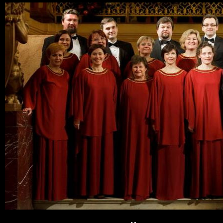
Пер
ос
со