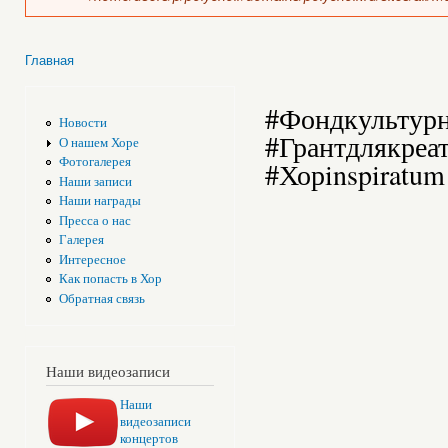
Главная
Вы здесь
#Фондкультур
Новости
#Грантдлякреа
О нашем Хоре
Фотогалерея
#Хорinspiratum
Наши записи
Наши награды
Пресса о нас
Галерея
Интересное
Как попасть в Хор
Обратная связь
Наши видеозаписи
Наши
видеозаписи
концертов