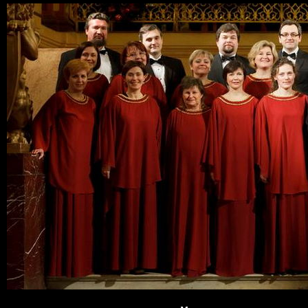
Пер
ос
со