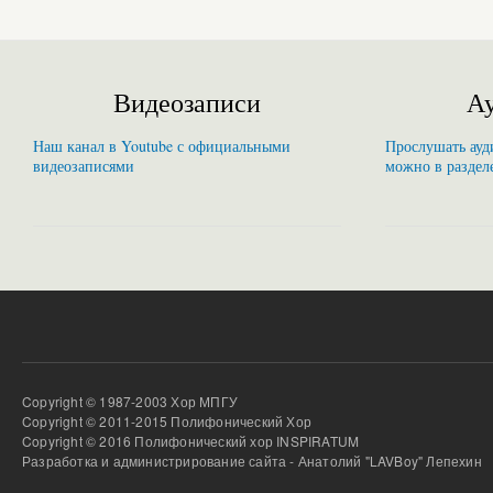
Видеозаписи
Ау
Наш канал в Youtube с официальными
Прослушать ауди
видеозаписями
можно в раздел
Copyright © 1987-2003 Хор МПГУ
Copyright © 2011-2015 Полифонический Хор
Copyright © 2016 Полифонический хор INSPIRATUM
Разработка и администрирование сайта - Анатолий "LAVBoy" Лепехин