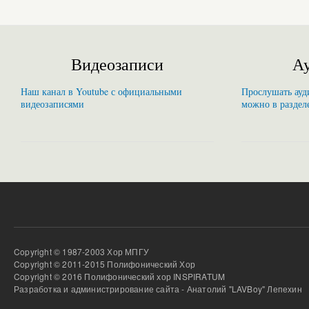
Видеозаписи
Ау
Наш канал в Youtube с официальными
Прослушать ауди
видеозаписями
можно в раздел
Copyright © 1987-2003 Хор МПГУ
Copyright © 2011-2015 Полифонический Хор
Copyright © 2016 Полифонический хор INSPIRATUM
Разработка и администрирование сайта - Анатолий "LAVBoy" Лепехин