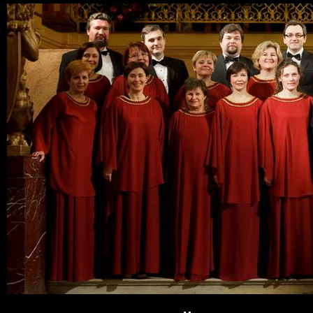
Пер
ос
со