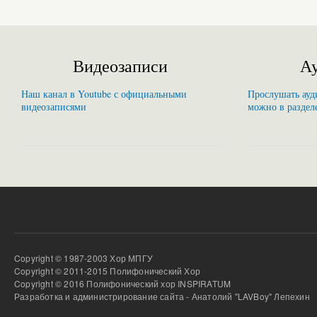
Видеозаписи
Ау
Наш канал в Youtube с официальными
Прослушать ауди
видеозаписями
можно в раздел
Copyright © 1987-2003 Хор МПГУ
Copyright © 2011-2015 Полифонический Хор
Copyright © 2016 Полифонический хор INSPIRATUM
Разработка и администрирование сайта - Анатолий "LAVBoy" Лепехин