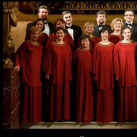
Пер
ос
со