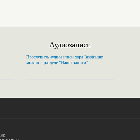
Аудиозаписи
Прослушать аудиозаписи хора Inspiratum
можно в разделе "Наши записи"
Хор