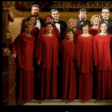
Пер
ос
со