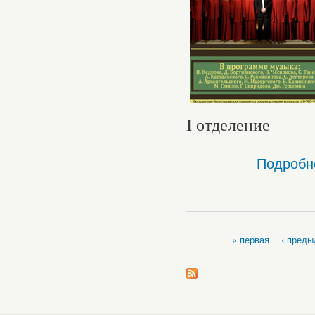
I отделение
Подробн
« первая
‹ пред
Страницы