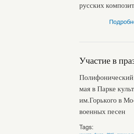
русских композит
Подробн
Участие в пра
Полифонический 
мая в Парке куль
им.Горького в Мо
военных песен
Tags:
концерт
9 мая
2015
военные п