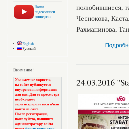
полюбившиеся, т
Наши
видеозаписи
Чеснокова, Каста
концертов
Рахманинова, Тан
Подробн
English
Русский
Внимание!
24.03.2016 "S
Уважаемые хористы,
на сайте публикуется
внутренняя информация
для вас. Для ее просмотра
необходимо
зарегистрироваться и/или
войти на сайт.
После регистрации,
пожалуйста, напишите
администратору сайта
через
форму контактов