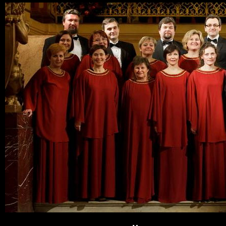
Пер
ос
со