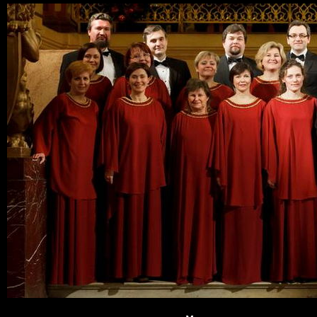
Пер
ос
со