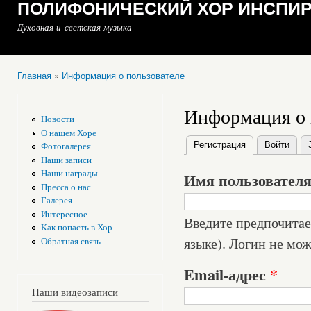
ПОЛИФОНИЧЕСКИЙ ХОР ИНСПИ
Духовная и светская музыка
Главная
»
Информация о пользователе
Вы здесь
Информация о 
Новости
О нашем Хоре
Регистрация
(активная вкла
Войти
Фотогалерея
Главные вкладки
Наши записи
Наши награды
Имя пользовател
Пресса о нас
Галерея
Интересное
Введите предпочитае
Как попасть в Хор
языке). Логин не мож
Обратная связь
Email-адрес
*
Наши видеозаписи