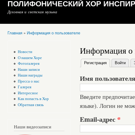
ПОЛИФОНИЧЕСКИЙ ХОР ИНСПИ
Духовная и светская музыка
Главная
»
Информация о пользователе
Вы здесь
Информация о 
Новости
О нашем Хоре
Регистрация
(активная вкла
Войти
Фотогалерея
Главные вкладки
Наши записи
Наши награды
Имя пользовател
Пресса о нас
Галерея
Интересное
Введите предпочитае
Как попасть в Хор
языке). Логин не мож
Обратная связь
Email-адрес
*
Наши видеозаписи