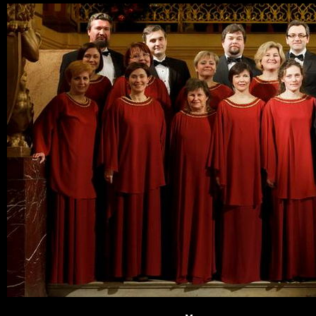
Пер
ос
со