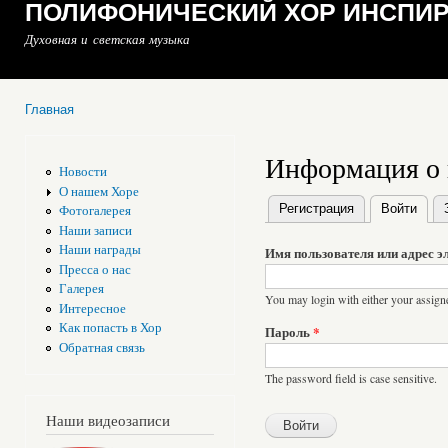
ПОЛИФОНИЧЕСКИЙ ХОР ИНСПИ
Духовная и светская музыка
Главная
Вы здесь
Информация о 
Новости
О нашем Хоре
Регистрация
Войти
(акт
Фотогалерея
Главные вкладки
Наши записи
Наши награды
Имя пользователя или адрес 
Пресса о нас
Галерея
You may login with either your assign
Интересное
Как попасть в Хор
Пароль
*
Обратная связь
The password field is case sensitive.
Наши видеозаписи