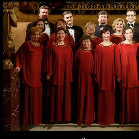
Пер
ос
со