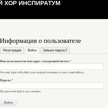
 ХОР ИНСПИРАТУМ
Информация о пользователе
Регистрация
Войти
(активная вкладка)
Забыли пароль?
Главные вкладки
Имя пользователя или адрес электронной почты
*
You may login with either your assigned username or your e-mail address.
Пароль
*
The password field is case sensitive.