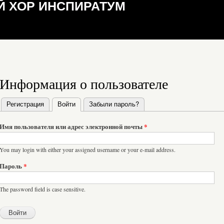
 ХОР ИНСПИРАТУМ
Информация о пользователе
Регистрация
Войти
(активная вкладка)
Забыли пароль?
Главные вкладки
Имя пользователя или адрес электронной почты
*
You may login with either your assigned username or your e-mail address.
Пароль
*
The password field is case sensitive.