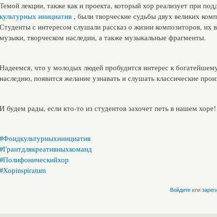
Темой лекции, также как и проекта, который хор реализует при по
культурных инициатив
, были творческие судьбы двух великих комп
Студенты с интересом слушали рассказ о жизни композиторов, их в
музыки, творческом наследии, а также музыкальные фрагменты.
Надеемся, что у молодых людей пробудится интерес к богатейше
наследию, появится желание узнавать и слушать классические прои
И будем рады, если кто-то из студентов захочет петь в нашем хоре!
#Фондкультурныхинициатив
#Грантдлякреативныхкоманд
#Полифоническийхор
#Хорinspiratum
Войдите
или
зарег