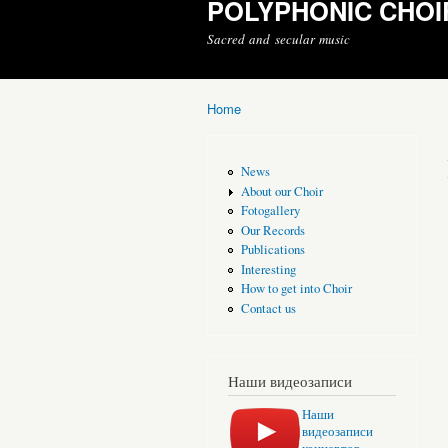
POLYPHONIC CHOI
Sacred and secular music
Home
You are here
News
About our Choir
Fotogallery
Our Records
Publications
Interesting
How to get into Choir
Contact us
Наши видеозаписи
Наши
видеозаписи